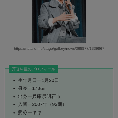
https://natalie.mu/stage/gallery/news/368977/1339967
芹香斗亜のプロフィール
生年月日ー1月20日
身長ー173㎝
出身ー兵庫県明石市
入団ー2007年（93期）
愛称ーキキ