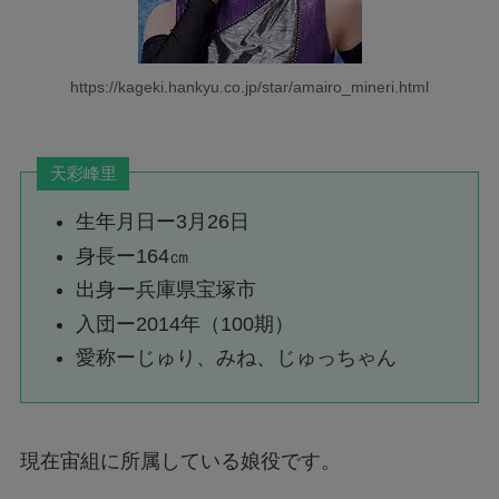
https://kageki.hankyu.co.jp/star/amairo_mineri.html
天彩峰里
生年月日ー3月26日
身長ー164㎝
出身ー兵庫県宝塚市
入団ー2014年（100期）
愛称ーじゅり、みね、じゅっちゃん
現在宙組に所属している娘役です。