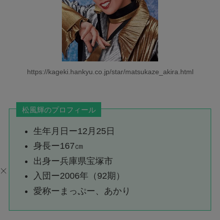
https://kageki.hankyu.co.jp/star/matsukaze_akira.html
松風輝のプロフィール
生年月日ー12月25日
身長ー167㎝
出身ー兵庫県宝塚市
入団ー2006年（92期）
愛称ーまっぷー、あかり