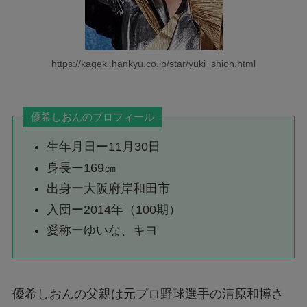
https://kageki.hankyu.co.jp/star/yuki_shion.html
優希しおんのプロフィール
生年月日ー11月30日
身長ー169㎝
出身ー大阪府岸和田市
入団ー2014年（100期）
愛称ーゆいな、キヨ
優希しおんの父親は元プロ野球選手の清原和博さ