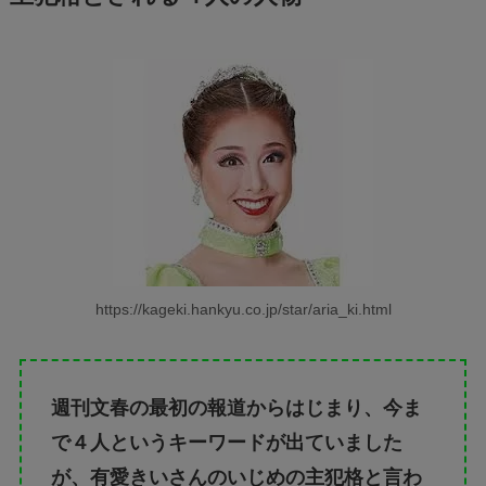
https://kageki.hankyu.co.jp/star/aria_ki.html
週刊文春の最初の報道からはじまり、今ま
で４人というキーワードが出ていました
が、有愛きいさんのいじめの主犯格と言わ