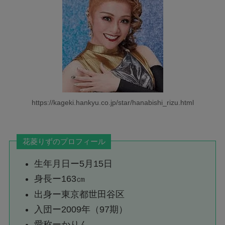
https://kageki.hankyu.co.jp/star/hanabishi_rizu.html
花菱りずのプロフィール
生年月日ー5月15日
身長ー163㎝
出身ー東京都世田谷区
入団ー2009年（97期）
愛称ーかりん