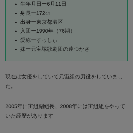
生年月日ー6月11日
身長ー172㎝
出身ー東京都港区
入団ー1990年（76期）
愛称ーすっしぃ
妹ー元宝塚歌劇団の達つかさ
現在は女優をしていて元宙組の男役をしていまし
た。
2005年に宙組副組長、2008年には宙組組をやって
いた経歴があります。