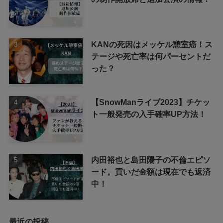
KANの死因はメッケル憩室癌！ス
テージや死亡率は何パーセントだ
った？
【SnowManライブ2023】チケッ
ト一般発売の入手確率UP方法！
内田裕也と島田陽子の不倫エピソ
ード。貢いだ金額は現在でも返済
中！
最近の投稿