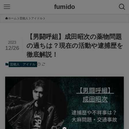
fumido
ホーム
芸能人
アイドル
【男闘呼組】成田昭次の薬物問題
2023
の過ちは？現在の活動や逮捕歴を
12/26
徹底解説！
芸能人
アイドル