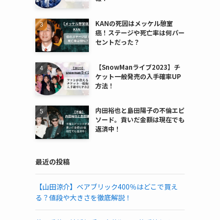
KANの死因はメッケル憩室
癌！ステージや死亡率は何パー
セントだった？
【SnowManライブ2023】チ
ケット一般発売の入手確率UP
方法！
内田裕也と島田陽子の不倫エピ
ソード。貢いだ金額は現在でも
返済中！
最近の投稿
【山田涼介】ベアブリック400％はどこで買え
る？値段や大きさを徹底解説！