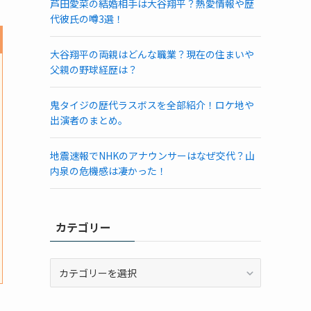
芦田愛菜の結婚相手は大谷翔平？熱愛情報や歴
代彼氏の噂3選！
大谷翔平の両親はどんな職業？現在の住まいや
父親の野球経歴は？
鬼タイジの歴代ラスボスを全部紹介！ロケ地や
出演者のまとめ。
地震速報でNHKのアナウンサーはなぜ交代？山
内泉の危機感は凄かった！
カテゴリー
カ
テ
ゴ
リ