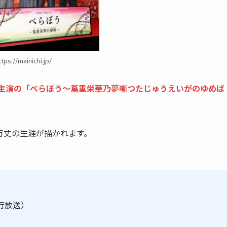
ttps://mainichi.jp/
星主演の「べらぼう～蔦重栄華乃夢噺つたじゅうえいがのゆめば
万丈の生涯が描かれます。
先行放送）