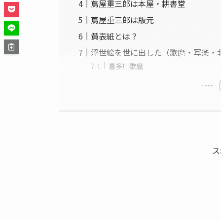
蔦屋重三郎は本屋・耕書堂
蔦屋重三郎は版元
黄表紙とは？
浮世絵を世に出した（歌麿・写楽・
喜多川歌麿
ス