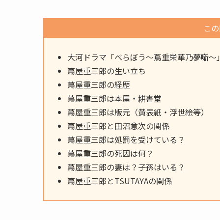
この
大河ドラマ「べらぼう～蔦重栄華乃夢噺～
蔦屋重三郎の生い立ち
蔦屋重三郎の経歴
蔦屋重三郎は本屋・耕書堂
蔦屋重三郎は版元（黄表紙・浮世絵等）
蔦屋重三郎と田沼意次の関係
蔦屋重三郎は処罰を受けている？
蔦屋重三郎の死因は何？
蔦屋重三郎の妻は？子孫はいる？
蔦屋重三郎とTSUTAYAの関係