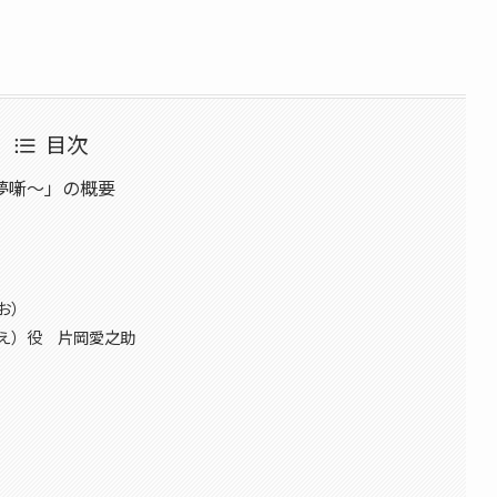
目次
夢噺～」の概要
お）
え）役 片岡愛之助