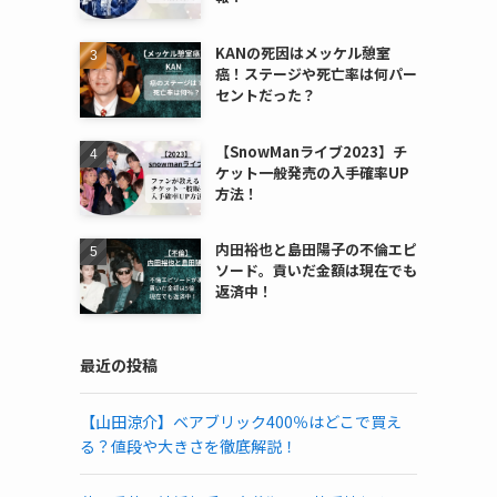
KANの死因はメッケル憩室
癌！ステージや死亡率は何パー
セントだった？
【SnowManライブ2023】チ
ケット一般発売の入手確率UP
方法！
内田裕也と島田陽子の不倫エピ
ソード。貢いだ金額は現在でも
返済中！
最近の投稿
【山田涼介】ベアブリック400％はどこで買え
る？値段や大きさを徹底解説！