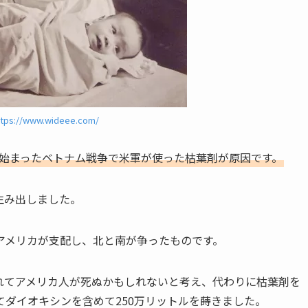
ttps://www.wideee.com/
ら始まったベトナム戦争で米軍が使った枯葉剤が原因です。
生み出しました。
アメリカが支配し、北と南が争ったものです。
れてアメリカ人が死ぬかもしれないと考え、代わりに枯葉剤を
ダイオキシンを含めて250万リットルを蒔きました。