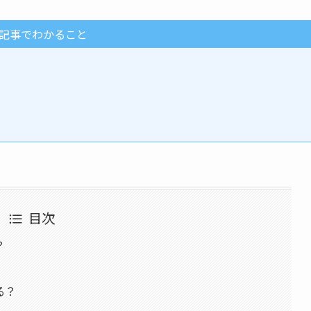
記事でわかること
目次
？
る？