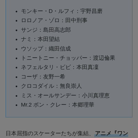
モンキー・D・ルフィ：宇野昌磨
ロロノア・ゾロ：田中刑事
サンジ：島田高志郎
ナミ：本田望結
ウソップ：織田信成
トニートニー・チョッパー：渡辺倫果
ネフェルタリ・ビビ：本田真凜
コーザ：友野一希
クロコダイル：無良崇人
ミス・オールサンデー：小川真理恵
Mr.2 ボン・クレー：本郷理華
日本屈指のスケーターたちが集結、
アニメ『ワン