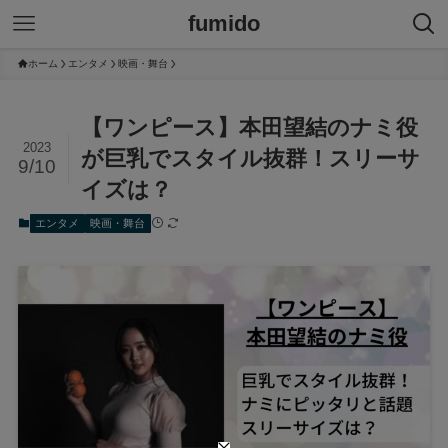
fumido
ホーム
エンタメ
映画・舞台
【ワンピース】本田望結のナミ役
2023
が巨乳でスタイル抜群！スリーサ
9/10
イズは？
エンタメ
映画・舞台