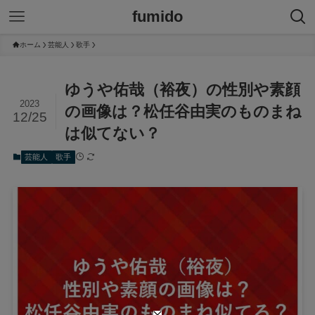
fumido
ホーム
芸能人
歌手
ゆうや佑哉（裕夜）の性別や素顔
2023
の画像は？松任谷由実のものまね
12/25
は似てない？
芸能人
歌手