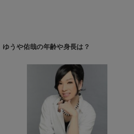
ゆうや佑哉の
年齢や身長は？