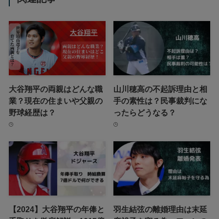
大谷翔平の両親はどんな職
山川穂高の不起訴理由と相
業？現在の住まいや父親の
手の素性は？民事裁判にな
野球経歴は？
ったらどうなる？
【2024】大谷翔平の年俸と
羽生結弦の離婚理由は末延