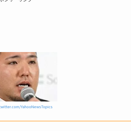
/twitter.com/YahooNewsTopics