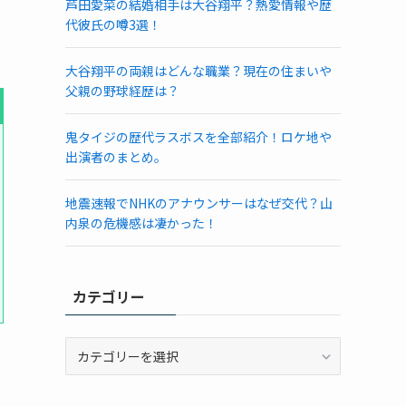
芦田愛菜の結婚相手は大谷翔平？熱愛情報や歴
代彼氏の噂3選！
大谷翔平の両親はどんな職業？現在の住まいや
父親の野球経歴は？
鬼タイジの歴代ラスボスを全部紹介！ロケ地や
出演者のまとめ。
地震速報でNHKのアナウンサーはなぜ交代？山
内泉の危機感は凄かった！
カテゴリー
カ
テ
ゴ
リ