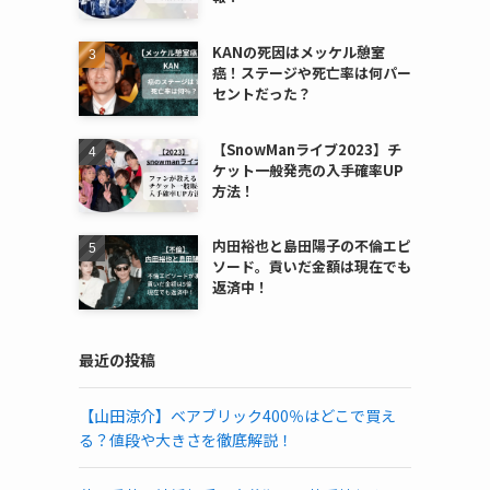
KANの死因はメッケル憩室
癌！ステージや死亡率は何パー
セントだった？
【SnowManライブ2023】チ
ケット一般発売の入手確率UP
方法！
内田裕也と島田陽子の不倫エピ
ソード。貢いだ金額は現在でも
返済中！
最近の投稿
【山田涼介】ベアブリック400％はどこで買え
る？値段や大きさを徹底解説！