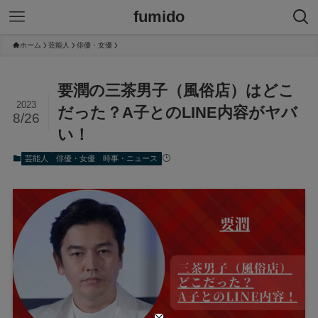
fumido
ホーム
芸能人
俳優・女優
要潤の三茶男子（風俗店）はどこ
2023
だった？A子とのLINE内容がヤバ
8/26
い！
芸能人
俳優・女優
時事・ニュース