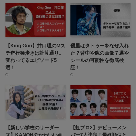
【King Gnu】井口理のMス
優里はタトゥーをなぜ入れ
テ奇行種歩きは計算通り。
た？背中や腕の画像７選や
変わってるエピソード5
シールの可能性を徹底検
選！
証！
【新しい学校のリーダー
【虹プロ2】デビューメン
ズ】KANONのかわいい画
バー7人決定！最終順位と