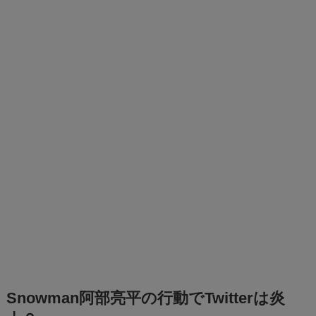
Snowman阿部亮平の行動でTwitterは炎