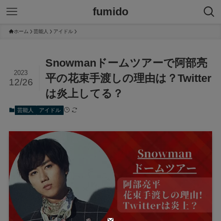
fumido
ホーム
芸能人
アイドル
Snowmanドームツアーで阿部亮
2023
平の花束手渡しの理由は？Twitter
12/26
は炎上してる？
芸能人
アイドル