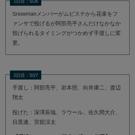
1日目：5/26
Snowmanメンバーがムビステから花束をフ
ァンサで投げるが阿部亮平さんだけなかなか
投げられるタイミングがつかめず手渡しに変
更。
2日目：5/27
手渡し：阿部亮平、岩本照、向井康二、渡辺
翔太
投げた：深澤辰哉、ラウール、佐久間大介、
目黒連、宮舘涼太