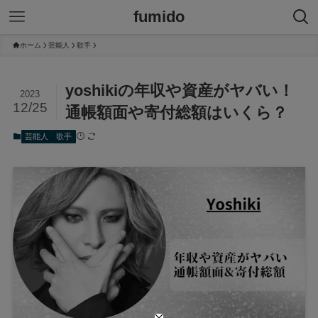
fumido
ホーム
芸能人
歌手
yoshikiの年収や資産がヤバい！
2023
12/25
通帳額面や寄付総額はいくら？
芸能人
歌手