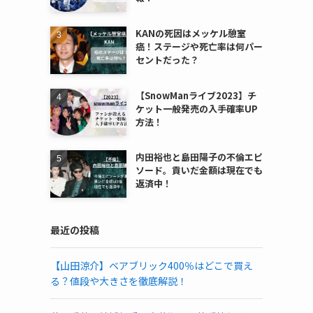
KANの死因はメッケル憩室
癌！ステージや死亡率は何パー
セントだった？
【SnowManライブ2023】チ
ケット一般発売の入手確率UP
方法！
内田裕也と島田陽子の不倫エピ
ソード。貢いだ金額は現在でも
返済中！
最近の投稿
【山田涼介】ベアブリック400％はどこで買え
る？値段や大きさを徹底解説！