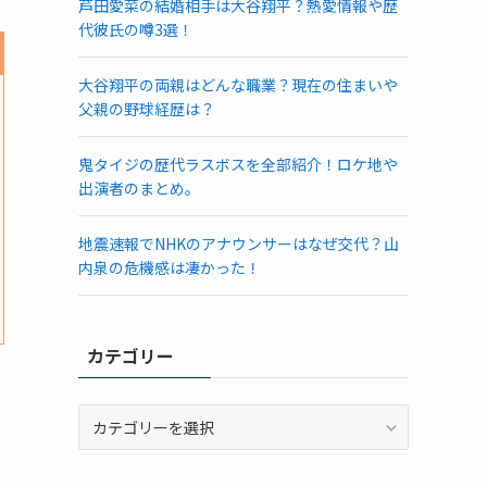
芦田愛菜の結婚相手は大谷翔平？熱愛情報や歴
代彼氏の噂3選！
大谷翔平の両親はどんな職業？現在の住まいや
父親の野球経歴は？
鬼タイジの歴代ラスボスを全部紹介！ロケ地や
出演者のまとめ。
地震速報でNHKのアナウンサーはなぜ交代？山
内泉の危機感は凄かった！
カテゴリー
カ
テ
ゴ
リ