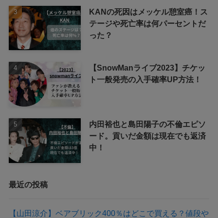
KANの死因はメッケル憩室癌！ス
テージや死亡率は何パーセントだ
った？
【SnowManライブ2023】チケッ
ト一般発売の入手確率UP方法！
内田裕也と島田陽子の不倫エピソ
ード。貢いだ金額は現在でも返済
中！
最近の投稿
【山田涼介】ベアブリック400％はどこで買える？値段や