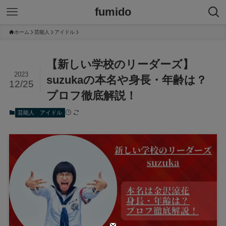
fumido
ホーム
芸能人
アイドル
【新しい学校のリーダーズ】
2023
suzukaの本名や身長・年齢は？
12/25
プロフ徹底解説！
芸能人
アイドル