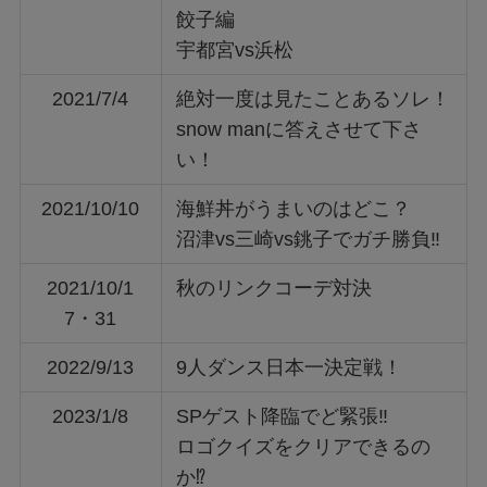
餃子編
宇都宮vs浜松
2021/7/4
絶対一度は見たことあるソレ！
snow manに答えさせて下さ
い！
2021/10/10
海鮮丼がうまいのはどこ？
沼津vs三崎vs銚子でガチ勝負‼
2021/10/1
秋のリンクコーデ対決
7・31
2022/9/13
9人ダンス日本一決定戦！
2023/1/8
SPゲスト降臨でど緊張‼
ロゴクイズをクリアできるの
か⁉