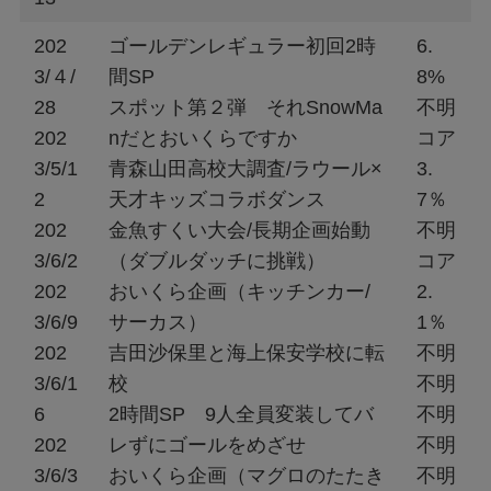
202
ゴールデンレギュラー初回2時
6.
3/４/
間SP
8%
28
スポット第２弾 それSnowMa
不明
202
nだとおいくらですか
コア
3/5/1
青森山田高校大調査/ラウール×
3.
2
天才キッズコラボダンス
7％
202
金魚すくい大会/長期企画始動
不明
3/6/2
（ダブルダッチに挑戦）
コア
202
おいくら企画（キッチンカー/
2.
3/6/9
サーカス）
1％
202
吉田沙保里と海上保安学校に転
不明
3/6/1
校
不明
6
2時間SP 9人全員変装してバ
不明
202
レずにゴールをめざせ
不明
3/6/3
おいくら企画（マグロのたたき
不明