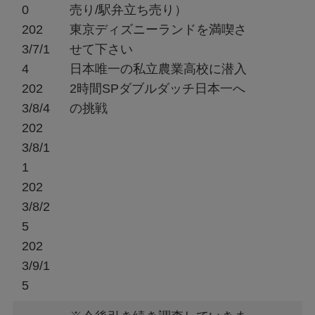
0
売り/駅弁立ち売り）
202
東京ディズニーランドを満喫さ
3/7/1
せて下さい
4
日本唯一の私立農業高校に潜入
202
2時間SPダブルダッチ日本一へ
3/8/4
の挑戦
202
3/8/1
1
202
3/8/2
5
202
3/9/1
5