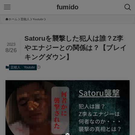
fumido
ホーム
芸能人
Youtubr
Satoruを襲撃した犯人は誰？Z李
2023
やエナジーとの関係は？【ブレイ
8/26
キングダウン】
芸能人
Youtubr