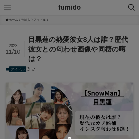
fumido
ホーム
芸能人
アイドル
目黒蓮の熱愛彼女8人は誰？歴代
2023
彼女との匂わせ画像や同棲の噂
11/10
は？
アイドル