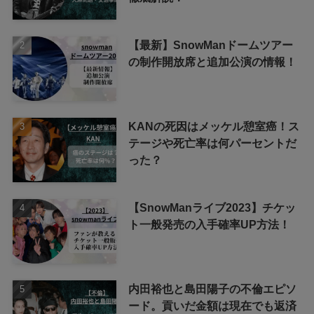
【最新】SnowManドームツアー
の制作開放席と追加公演の情報！
KANの死因はメッケル憩室癌！ス
テージや死亡率は何パーセントだ
った？
【SnowManライブ2023】チケッ
ト一般発売の入手確率UP方法！
内田裕也と島田陽子の不倫エピソ
ード。貢いだ金額は現在でも返済