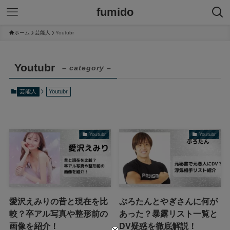
fumido
ホーム
芸能人
Youtubr
Youtubr
– category –
芸能人
Youtubr
Youtubr
Youtubr
愛沢えみりの昔と現在を比
ぷろたんとやぎさんに何が
較？卒アル写真や整形前の
あった？暴露リスト一覧と
画像を紹介！
DV疑惑を徹底解説！