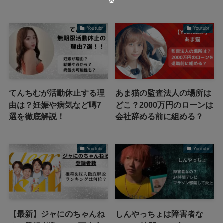
Youtubr
Youtubr
てんちむが活動休止する理
あま猫の監査法人の場所は
由は？妊娠や病気など噂7
どこ？2000万円のローンは
選を徹底解説！
会社辞める前に組める？
Youtubr
Youtubr
【最新】ジャにのちゃんね
しんやっちょは障害者な