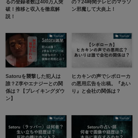
るの登録者数は400万人突
の？24時間テレビのマラソ
破！推移と収入を徹底解
ン邪魔して大炎上！
説！
Youtubr
Youtubr
Satoruを襲撃した犯人は
ヒカキンの声でシボローカ
誰？Z李やエナジーとの関
の悪用広告を出稿。『あい
係は？【ブレイキングダウ
り』と会社の関係は？
ン】
Youtubr
Youtubr