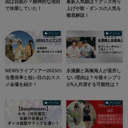
因は自殺か？精神的な理由
最新人気順は？グッズ売り
で休業していた！
上げや歌・ダンスの人気を
徹底解説！
アイドル
アイドル
NEWSライブツアー2023の
永瀬廉と高橋海人が退所し
当選倍率と狙い目のおスス
ない理由は？今後キンプリ
メ会場を紹介！
が5人共演する可能性は？
アイドル
アイドル