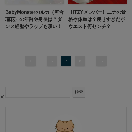
BabyMonsterのルカ（河合
【ITZYメンバー】ユナの骨
瑠花）の年齢や身長は？ダ
格や体重は？痩せすぎだが
ンス経歴やラップも凄い！
ウエスト何センチ？
1
...
6
7
8
...
12
検索