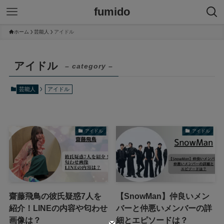
fumido
ホーム
芸能人
アイドル
アイドル
– category –
芸能人
アイドル
アイドル
アイドル
齋藤飛鳥の彼氏疑惑7人を
【SnowMan】仲良いメン
紹介！LINEの内容や匂わせ
バーと仲悪いメンバーの詳
画像は？
細とエピソードは？