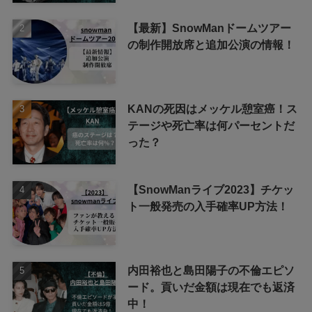
【最新】SnowManドームツアー
の制作開放席と追加公演の情報！
KANの死因はメッケル憩室癌！ス
テージや死亡率は何パーセントだ
った？
【SnowManライブ2023】チケッ
ト一般発売の入手確率UP方法！
内田裕也と島田陽子の不倫エピソ
ード。貢いだ金額は現在でも返済
中！