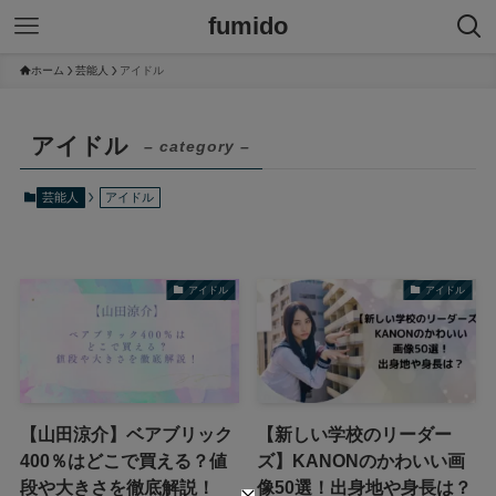
fumido
ホーム
芸能人
アイドル
アイドル
– category –
芸能人
アイドル
アイドル
アイドル
【山田涼介】ベアブリック
【新しい学校のリーダー
400％はどこで買える？値
ズ】KANONのかわいい画
段や大きさを徹底解説！
像50選！出身地や身長は？