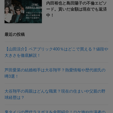
内田裕也と島田陽子の不倫エピソ
ード。貢いだ金額は現在でも返済
中！
最近の投稿
【山田涼介】ベアブリック400％はどこで買える？値段や
大きさを徹底解説！
芦田愛菜の結婚相手は大谷翔平？熱愛情報や歴代彼氏の
噂3選！
大谷翔平の両親はどんな職業？現在の住まいや父親の野
球経歴は？
鬼タイジの歴代ラスボスを全部紹介！ロケ地や出演者の