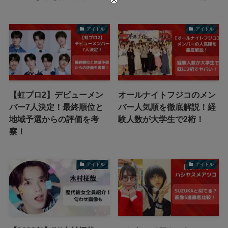
アイドル
アイドル
【虹プロ2】デビューメン
オールナイトフジコのメン
バー7人決定！最終順位と
バー人気順を徹底解説！経
地域予選からの評価を考
験人数が大学生で2桁！
察！
アイドル
アイドル