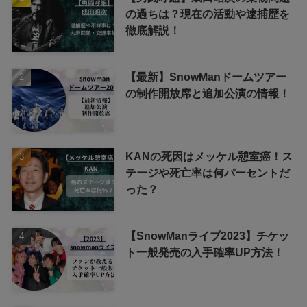
の過ちは？現在の活動や逮捕歴を
徹底解説！
【最新】SnowManドームツアー
の制作開放席と追加公演の情報！
KANの死因はメッケル憩室癌！ス
テージや死亡率は何パーセントだ
った？
【SnowManライブ2023】チケッ
ト一般発売の入手確率UP方法！