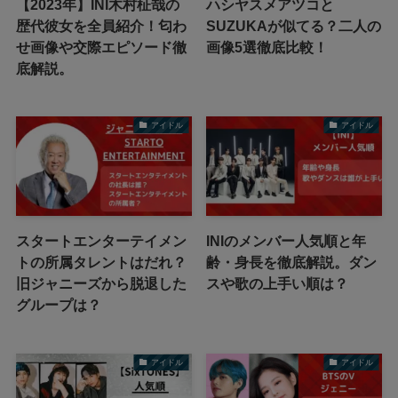
【2023年】INI木村柾哉の
ハシヤスメアツコと
歴代彼女を全員紹介！匂わ
SUZUKAが似てる？二人の
せ画像や交際エピソード徹
画像5選徹底比較！
底解説。
アイドル
アイドル
スタートエンターテイメン
INIのメンバー人気順と年
トの所属タレントはだれ？
齢・身長を徹底解説。ダン
旧ジャニーズから脱退した
スや歌の上手い順は？
グループは？
アイドル
アイドル