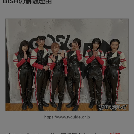
BiSHの解散理由
https://www.tvguide.or.jp