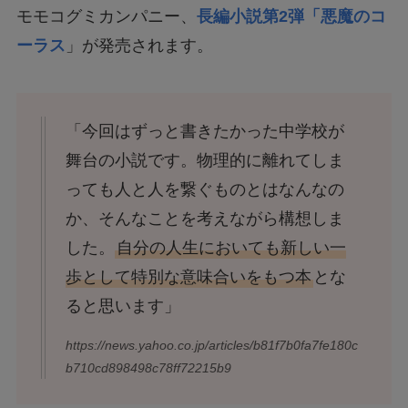
モモコグミカンパニー、
長編小説第2弾「悪魔のコ
ーラス
」が発売されます。
「今回はずっと書きたかった中学校が
舞台の小説です。物理的に離れてしま
っても人と人を繋ぐものとはなんなの
か、そんなことを考えながら構想しま
した。
自分の人生においても新しい一
歩として特別な意味合いをもつ本
とな
ると思います」
https://news.yahoo.co.jp/articles/b81f7b0fa7fe180c
b710cd898498c78ff72215b9