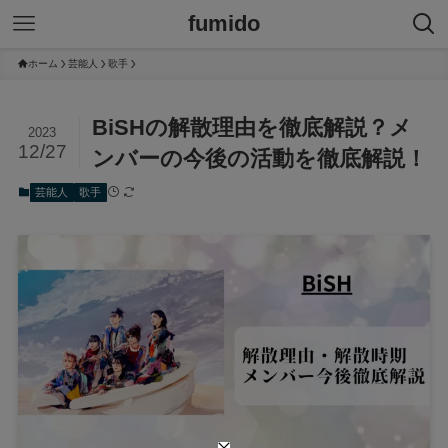
fumido
ホーム
芸能人
歌手
BiSHの解散理由を徹底解説？メ
2023
12/27
ンバーの今後の活動を徹底解説！
芸能人
歌手