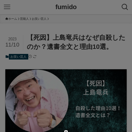
fumido
ホーム
芸能人
お笑い芸人
【死因】上島竜兵はなぜ自殺した
2023
11/10
のか？遺書全文と理由10選。
お笑い芸人