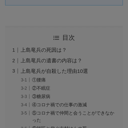
目次
上島竜兵の死因は？
上島竜兵の遺書の内容は？
上島竜兵が自殺した理由10選
①腰痛
②不眠症
③糖尿病
④コロナ禍での仕事の激減
⑤コロナ禍で仲間と会うことができなか
った