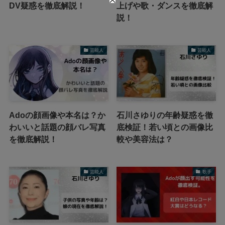
DV疑惑を徹底解説！
上げや歌・ダンスを徹底解
説！
芸能人
芸能人
Adoの顔画像や本名は？か
石川さゆりの年齢疑惑を徹
わいいと話題の顔バレ写真
底検証！若い頃との画像比
を徹底解説！
較や美容法は？
芸能人
歌手