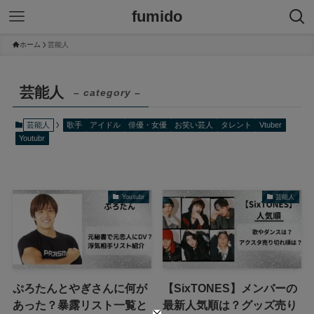
fumido
ホーム
芸能人
芸能人
– category –
芸能人
歌手
アイドル
俳優・女優
お笑い芸人
タレント
Vtuber
Youtubr
Youtubr
芸能人
ぷろたんとやぎさんに何が
【SixTONES】メンバーの
あった？暴露リスト一覧と
最新人気順は？グッズ売り