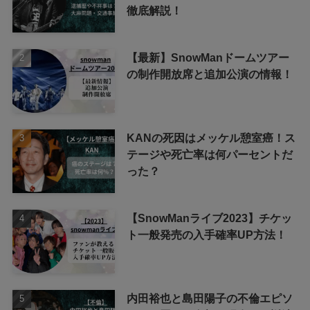
徹底解説！
【最新】SnowManドームツアー
の制作開放席と追加公演の情報！
KANの死因はメッケル憩室癌！ス
テージや死亡率は何パーセントだ
った？
【SnowManライブ2023】チケッ
ト一般発売の入手確率UP方法！
内田裕也と島田陽子の不倫エピソ