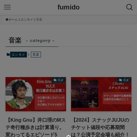
fumido
ホーム
エンタメ
音楽
音楽
– category –
エンタメ
音楽
音楽
音楽
【King Gnu】井口理のMス
【2024】スナックJUJUの
テ奇行種歩きは計算通り。
チケット値段や応募期間
変わってるエピソード5
は？公演予定会場も紹介！