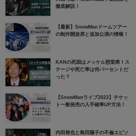
徹底解説！
【最新】SnowManドームツアー
の制作開放席と追加公演の情報！
KANの死因はメッケル憩室癌！ス
テージや死亡率は何パーセントだ
った？
【SnowManライブ2023】チケッ
ト一般発売の入手確率UP方法！
内田裕也と島田陽子の不倫エピソ